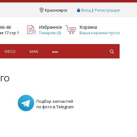
Краcноярск
Вход
|
Регистрация
Избранное
Корзина
–66–88
я 17 стр.1
Товаров (
0
)
Ваша корзина пуста
IVECO
MAN
ГО
Подбор запчастей
по фото в Telegram