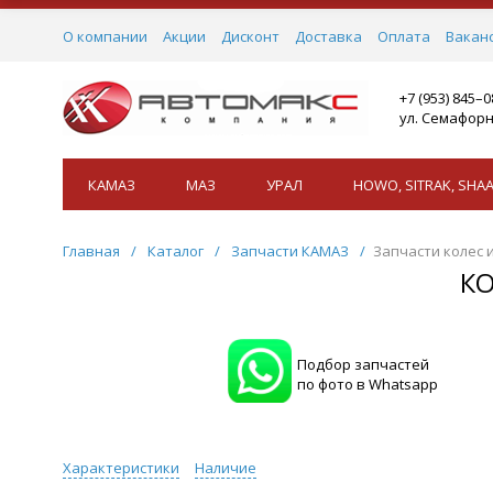
О компании
Акции
Дисконт
Доставка
Оплата
Вакан
+7 (953) 845–
ул. Семафорн
КАМАЗ
МАЗ
УРАЛ
HOWO, SITRAK, SHAA
Главная
/
Каталог
/
Запчасти КАМАЗ
/
Запчасти колес 
К
Подбор запчастей
по фото в Whatsapp
Характеристики
Наличие