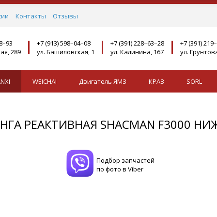
сии
Контакты
Отзывы
08–93
+7 (913) 598–04–08
+7 (391) 228–63–28
+7 (391) 219
ая, 289
ул. Башиловская, 1
ул. Калинина, 167
ул. Грунтова
NXI
WEICHAI
Двигатель ЯМЗ
КРАЗ
SORL
НГА РЕАКТИВНАЯ SHACMAN F3000 НИ
Подбор запчастей
по фото в Viber