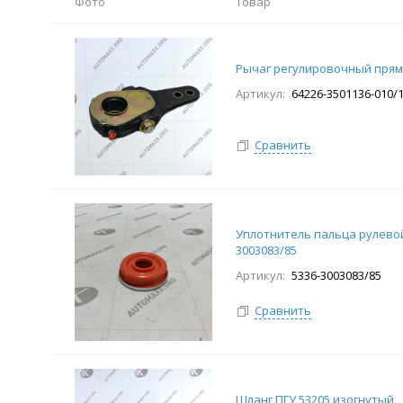
Фото
Товар
Рычаг регулировочный прям
Артикул:
64226-3501136-010/
Сравнить
Уплотнитель пальца рулевой 
3003083/85
Артикул:
5336-3003083/85
Сравнить
Шланг ПГУ 53205 изогнутый