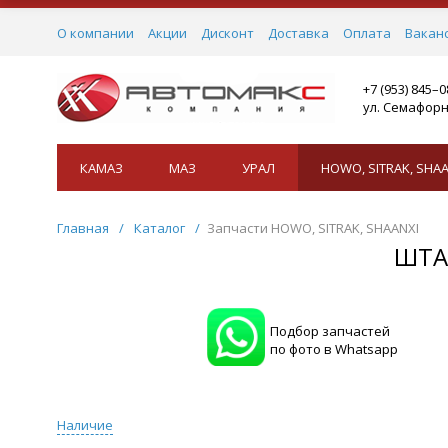
О компании
Акции
Дисконт
Доставка
Оплата
Вакан
+7 (953) 845–
ул. Семафорн
КАМАЗ
МАЗ
УРАЛ
HOWO, SITRAK, SHAA
Главная
/
Каталог
/
Запчасти HOWO, SITRAK, SHAANXI
ШТА
Подбор запчастей
по фото в Whatsapp
Наличие