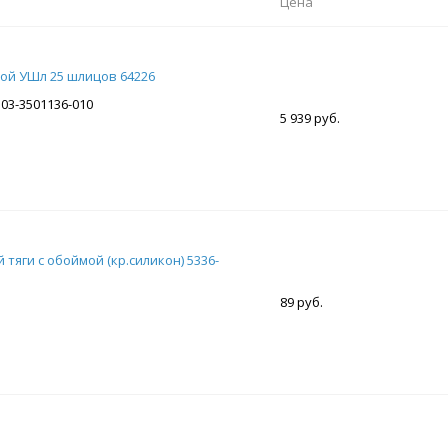
Цена
ой УШл 25 шлицов 64226
103-3501136-010
5 939 руб.
тяги с обоймой (кр.силикон) 5336-
89 руб.