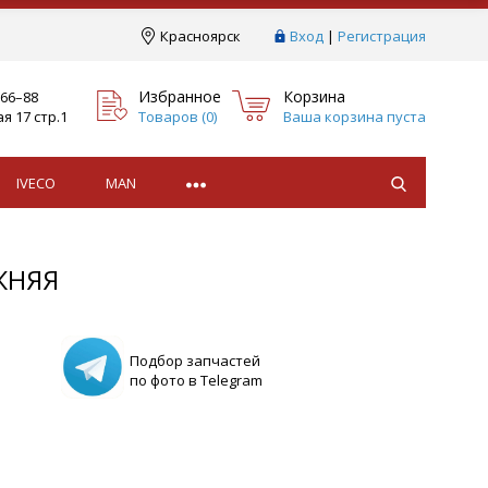
Краcноярск
Вход
|
Регистрация
Избранное
Корзина
–66–88
я 17 стр.1
Товаров (
0
)
Ваша корзина пуста
IVECO
MAN
ЖНЯЯ
Подбор запчастей
по фото в Telegram