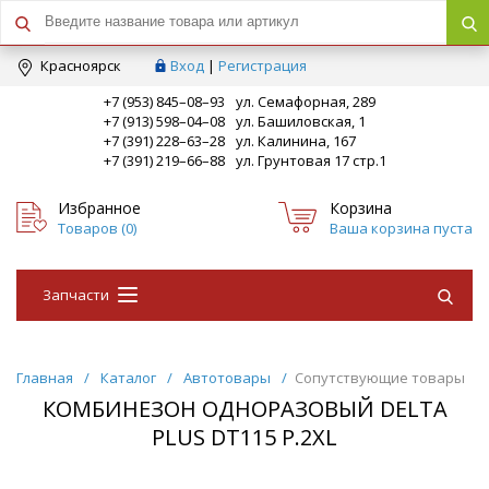
Краcноярск
Вход
|
Регистрация
+7 (953) 845–08–93
ул. Семафорная, 289
+7 (913) 598–04–08
ул. Башиловская, 1
+7 (391) 228–63–28
ул. Калинина, 167
+7 (391) 219–66–88
ул. Грунтовая 17 стр.1
Избранное
Корзина
Товаров (
0
)
Ваша корзина пуста
Запчасти
Главная
/
Каталог
/
Автотовары
/
Сопутствующие товары
КОМБИНЕЗОН ОДНОРАЗОВЫЙ DELTA
PLUS DT115 Р.2ХL