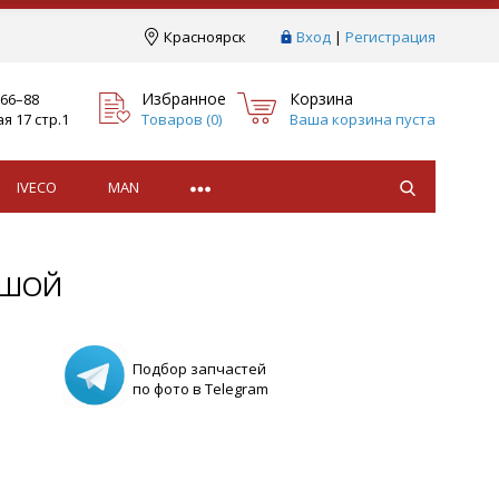
Краcноярск
Вход
|
Регистрация
Избранное
Корзина
–66–88
я 17 стр.1
Товаров (
0
)
Ваша корзина пуста
IVECO
MAN
ЬШОЙ
Подбор запчастей
по фото в Telegram