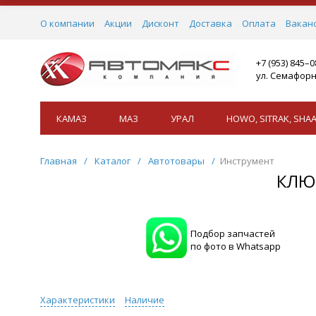
О компании
Акции
Дисконт
Доставка
Оплата
Вакан
+7 (953) 845–
ул. Семафорн
КАМАЗ
МАЗ
УРАЛ
HOWO, SITRAK, SHAA
Главная
/
Каталог
/
Автотовары
/
Инструмент
КЛЮ
Подбор запчастей
по фото в Whatsapp
Характеристики
Наличие