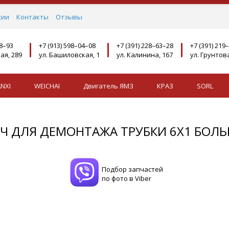
сии
Контакты
Отзывы
08–93
+7 (913) 598–04–08
+7 (391) 228–63–28
+7 (391) 219
ая, 289
ул. Башиловская, 1
ул. Калинина, 167
ул. Грунтова
NXI
WEICHAI
Двигатель ЯМЗ
КРАЗ
SORL
Ч ДЛЯ ДЕМОНТАЖА ТРУБКИ 6Х1 БОЛ
Подбор запчастей
по фото в Viber