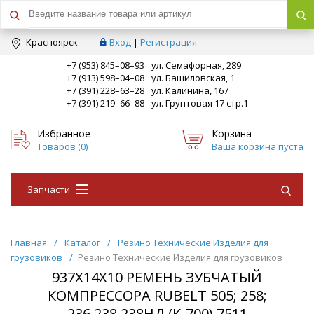
Краcноярск
Вход
|
Регистрация
+7 (953) 845–08–93
ул. Семафорная, 289
+7 (913) 598–04–08
ул. Башиловская, 1
+7 (391) 228–63–28
ул. Калинина, 167
+7 (391) 219–66–88
ул. Грунтовая 17 стр.1
Избранное
Корзина
Товаров (
0
)
Ваша корзина пуста
Запчасти
Главная
/
Каталог
/
Резино Технические Изделия для
грузовиков
/
Резино Технические Изделия для грузовиков
937Х14Х10 РЕМЕНЬ ЗУБЧАТЫЙ
КОМПРЕССОРА RUBELT 505; 258;
236,238,238НД (К-700),7511