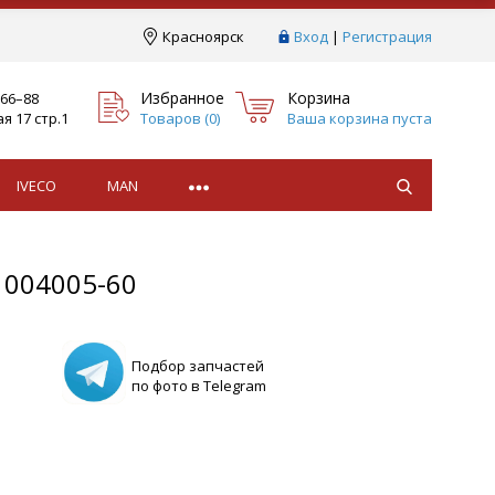
Краcноярск
Вход
|
Регистрация
Избранное
Корзина
–66–88
я 17 стр.1
Товаров (
0
)
Ваша корзина пуста
IVECO
MAN
004005-60
Подбор запчастей
по фото в Telegram