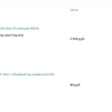
Цена
ой УШл 25 шлицов 64226
103-3501136-010
5 939 руб.
тяги с обоймой (кр.силикон) 5336-
89 руб.