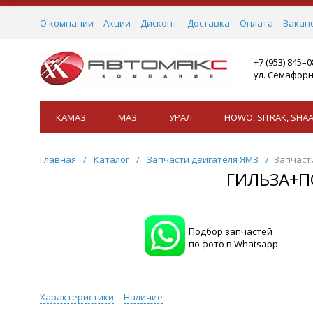
О компании
Акции
Дисконт
Доставка
Оплата
Вакан
+7 (953) 845–
ул. Семафорн
КАМАЗ
МАЗ
УРАЛ
HOWO, SITRAK, SHAA
Главная
/
Каталог
/
Запчасти двигателя ЯМЗ
/
Запчаст
ГИЛЬЗА+П
Подбор запчастей
по фото в Whatsapp
Характеристики
Наличие