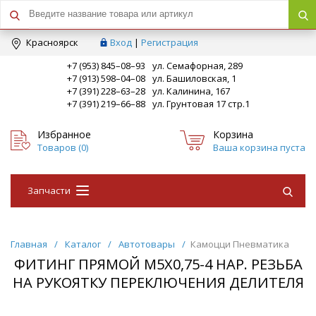
Краcноярск
Вход
|
Регистрация
+7 (953) 845–08–93
ул. Семафорная, 289
+7 (913) 598–04–08
ул. Башиловская, 1
+7 (391) 228–63–28
ул. Калинина, 167
+7 (391) 219–66–88
ул. Грунтовая 17 стр.1
Избранное
Корзина
Товаров (
0
)
Ваша корзина пуста
Запчасти
Главная
/
Каталог
/
Автотовары
/
Камоцци Пневматика
ФИТИНГ ПРЯМОЙ М5Х0,75-4 НАР. РЕЗЬБА
НА РУКОЯТКУ ПЕРЕКЛЮЧЕНИЯ ДЕЛИТЕЛЯ