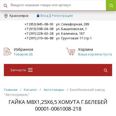
Краcноярск
Вход
|
Регистрация
+7 (953) 845–08–93
ул. Семафорная, 289
+7 (913) 598–04–08
ул. Башиловская, 1
+7 (391) 228–63–28
ул. Калинина, 167
+7 (391) 219–66–88
ул. Грунтовая 17 стр.1
Избранное
Корзина
Товаров (
0
)
Ваша корзина пуста
Запчасти
Главная
/
Каталог
/
Автотовары
/
Белебеевский завод
"Автонормаль"
ГАЙКА М8Х1,25Х6,5 ХОМУТА Г.БЕЛЕБЕЙ
00001-0061008-218